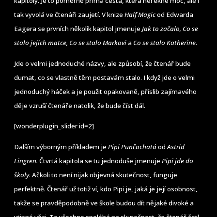
kapitoly. Je to poměrně přímá cesta, která neřekne moc, ale i
tak vyvolá ve čtenáři zaujetí. V knize
Half Magic
od Edwarda
Eagera se prvních několik kapitol jmenuje
Jak to začalo, Co se
stalo jejich matce, Co se stalo Markovi
a
Co se stalo Katherine.
Jde o velmi jednoduché názvy, ale způsobí, že čtenář bude
dumat, co se vlastně těm postavám stalo. I když jde o velmi
jednoduchý háček a je použit opakovaně, příslib zajímavého
děje vzruší čtenáře natolik, že bude číst dál.
[wonderplugin_slider id=2]
Dalším výborným příkladem je
Pipi Punčochatá
od
Astrid
Lingren.
Čtvrtá kapitola se tu jednoduše jmenuje
Pipi jde do
školy
. Ačkoli to není nijak objevná skutečnost, funguje
perfektně. Čtenář už totiž ví, kdo Pipi je, jaká je její osobnost,
takže se pravděpodobně ve škole budou dít nějaké divoké a
vtipné věci. To všechno spoléhá na skutečnost, že čtenář četl