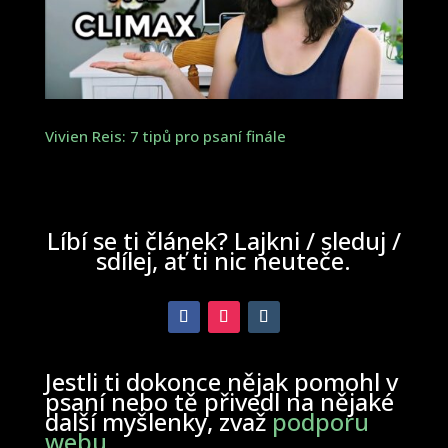
Vivien Reis: 7 tipů pro psaní finále
Líbí se ti článek? Lajkni / sleduj /
sdílej, ať ti nic neuteče.
Jestli ti dokonce nějak pomohl v
psaní nebo tě přivedl na nějaké
další myšlenky, zvaž
podporu
webu
.