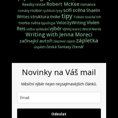
Robert McKee
Reedsy
revize
romance
scifi
scéna
Shaelin
rozbor
rysy
romány
rychlost
tipy
struktura
Writes
thriller
trh
Tolkien
toxické
Vivien
VelocityWriting
tvorba světa
typologie
Reis
výběr
vývoj
Word Nerds
volba
vydávání
warez
Writing with Jenna Moreci
zápletka
začínající autoři
zlepšení
zájem
česká fantasy
čtenář
úspěch
Novinky na Váš mail
Měsíční výběr nejen nejzajímavějších článků.
Odeslat