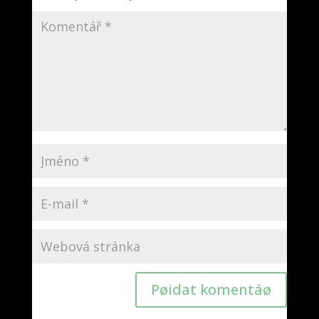
Pøidat komentáø