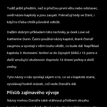
Tudíž ještě předtím, než si přečtou první větu nebo odstavec,
uvidí název kapitoly a jsou zaujatí. Pokračují tedy ve čtení, i
když to třeba chtěli původně odložit.
Dalším dobrým příkladem této techniky je
Geek Love
od
Katherine Dunn. Často používá názvy kapitol, které čtenář
zaujmou a vyvolají v něm touhu vědět, co bude dál. Například
kapitola 3:
Roztavení. Noření se do čajových šálků z 13. patra a
další vzrušující zkušenosti. Kapitola 13: Krevní pařezy a další
změny
.
Tyto názvy v nás vyvolají zájem o to, co se v kapitole stane,
vyvolávají hodně otázek, což vede čtenáře dál.
Příslib zajímavého vývoje
Názvy mohou čtenáře také vtáhnout příslibem obsahu