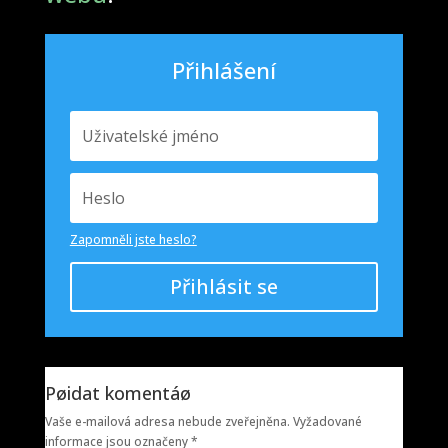
Přihlášení
Zapomněli jste heslo?
Přihlásit se
Pøidat komentáø
Vaše e-mailová adresa nebude zveřejněna.
Vyžadované
informace jsou označeny
*