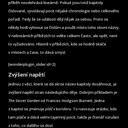
příběh neodehrává lineárně. Pokud jsou totiž kapitoly
číslované, vyvolávají pocit nějaké chronologie nebo celkového
pořadí. Tedy že se události dějí nějak za sebou. Proto se
někdy hodí vyhnout se číslům a použít místo toho slovní názvy.
V nelineárních příbězích to vidíte celkem často, ale opět, není
to vyžadováno. Hlavně v příbězích, kde se hodně skáče
v místech a čase, to dává smysl.
[wonderplugin_slider id=2]
Zvýšení napětí
Jednou z věcí, které se dá skrze název kapitoly dosáhnout, je
zvýšení napětí stran následujícího děje. Dobrým příkladem je
The Secret Garden
od Frances Hodgson Burnett. Jedna
z kapitol se jmenuje
pláč v koridoru
. To navozuje otázku, kdo
tam pláče a dává velmi tajemný pocit, takže je čtenář vzrušen
z toho, co dalšího se doví.