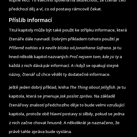
předchozí děj a ví, co od postavy rámcově čekat.
Příslib informací
Titul kapitoly může být také použit ke střípku informace, která
čtenáře dále navnadí. Dobrým příkladem tohoto použití je
Příšerně nahlas a k nevíře blízko
od
Jonathana Safrana.
Je tu
hned několik kapitol nazvaných
Proč nejsem tam, kde jsi ty
a
každá z nich dává pár informací. A i když se opakují stejné
názvy, čtenář už chce vědět ty dodatečné informace.
Ještě jeden dobrý příklad, kniha
The Thing about Jellyfish
. Je tu
kapitola, která se jmenuje
Jak poslat zprávu
. Na základě
čtenářovy znalostí předchozího děje to bude velmi vzrušující
kapitola, protože obě hlavní postavy si slíbily, pokud se jedna
z nich začne chovat hnusně. A několikrát je naznačeno, že
právě tahle zpráva bude vyslána.