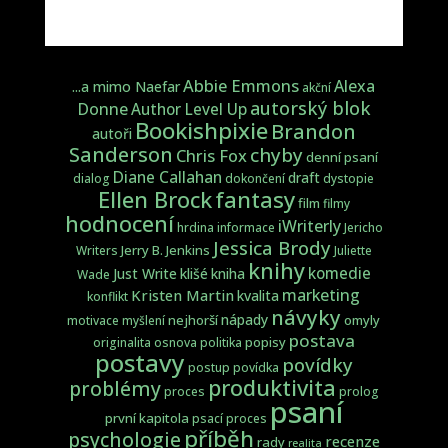
Abbie Emmons
Alexa
...a mimo Naefar
akční
autorský blok
Donne
Author Level Up
Bookishpixie
Brandon
autoři
Sanderson
chyby
Chris Fox
denní psaní
Diane Callahan
draft
dialog
dokončení
dystopie
fantasy
Ellen Brock
film
filmy
hodnocení
iWriterly
hrdina
informace
Jericho
Jessica Brody
Jerry B. Jenkins
Writers
Juliette
knihy
komedie
Just Write
klišé
kniha
Wade
marketing
Kristen Martin
kvalita
konflikt
návyky
nápady
nejhorší
omyly
motivace
myšlení
postava
popisy
originalita
osnova
politika
postavy
povídky
postup
povídka
produktivita
problémy
proces
prolog
psaní
první kapitola
psací proces
příběh
psychologie
recenze
rady
realita