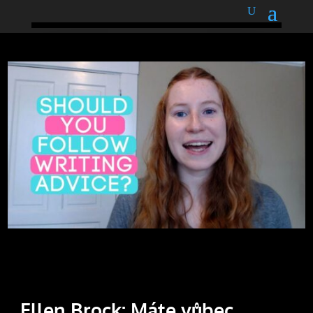
podnětné myšlenky
Ellen Brock: Máte vůbec