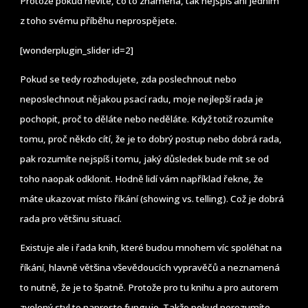
Protože pokud nevíte, co to znamená, tak nejspíš ani jedním
z toho svému příběhu neprospějete.
[wonderplugin_slider id=2]
Pokud se tedy rozhodujete, zda poslechnout nebo
neposlechnout nějakou psací radu, moje nejlepší rada je
pochopit, proč to děláte nebo neděláte. Když totiž rozumíte
tomu, proč někdo cítí, že je to dobrý postup nebo dobrá rada,
pak rozumíte nejspíš i tomu, jaký důsledek bude mít se od
toho naopak odklonit. Hodně lidí vám například řekne, že
máte ukazovat místo říkání (showing vs. telling). Což je dobrá
rada pro většinu situací.
Existuje ale i řada knih, které budou mnohem víc spoléhat na
říkání, hlavně většina vševědoucích vypravěčů a neznamená
to nutně, že je to špatně. Protože pro tu knihu a pro autorem
zvolený styl to naprosto funguje. Takže pokud nerozumíte