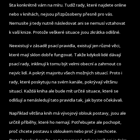
šita konkrétně vám na míru. Tudíž rady, které najdete online
nebo v knihách, nejsou přizpůsobeny přesně pro vás.
Nemusíte ji tedy nutně následovat ani se nemusí vztahovat
k vaší knize. Protože veškeré situace jsou zkrátka odlišné.
Neexistují v zásadě psací pravidla, existují jen různé věci,
které mají sklon dobře fungovat. Takže kdykoli lidé dávají
psací rady, inklinují k tomu být velmi obecní a zahrnout co
nejvíc lidí. A pokrýt majoritu všech možných situací. Proto i
rady, které poskytuju na svém kanále, pokrývají většinu
situací. Každá kniha ale bude mít určité situace, které se
odlišují a nenásledují tato pravidla tak, jak byste očekávali.
Například většina knih má vývojový oblouk postavy, jsou ale
určitě příběhy, které ho nemají. Potřebujete ale pochopit,
proč chcete postavu s obloukem nebo proč ji nechcete.