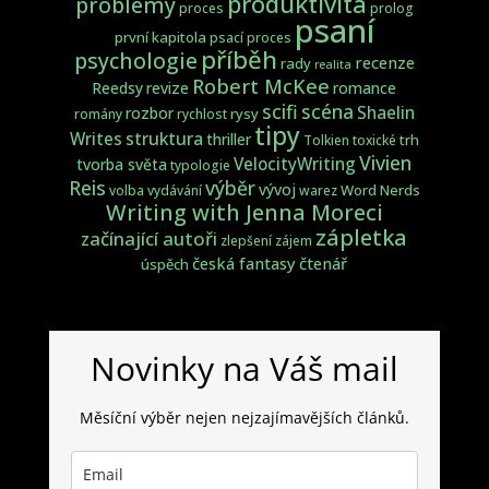
produktivita
problémy
proces
prolog
psaní
první kapitola
psací proces
příběh
psychologie
recenze
rady
realita
Robert McKee
Reedsy
revize
romance
scifi
scéna
Shaelin
rozbor
rysy
romány
rychlost
tipy
struktura
Writes
thriller
trh
Tolkien
toxické
Vivien
VelocityWriting
tvorba světa
typologie
Reis
výběr
vývoj
Word Nerds
volba
vydávání
warez
Writing with Jenna Moreci
zápletka
začínající autoři
zlepšení
zájem
česká fantasy
čtenář
úspěch
Novinky na Váš mail
Měsíční výběr nejen nejzajímavějších článků.