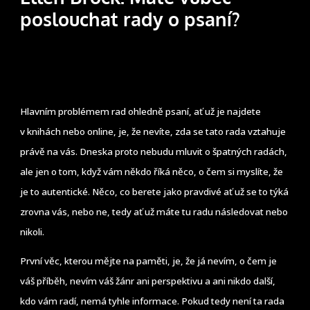
poslouchat rady o psaní?
Hlavním problémem rad ohledně psaní, ať už je najdete
v knihách nebo online, je, že nevíte, zda se tato rada vztahuje
právě na vás. Dneska proto nebudu mluvit o špatných radách,
ale jen o tom, když vám někdo říká něco, o čem si myslíte, že
je to autentické. Něco, co berete jako pravdivé ať už se to týká
zrovna vás, nebo ne, tedy ať už máte tu radu následovat nebo
nikoli.
První věc, kterou mějte na paměti, je, že já nevím, o čem je
váš příběh, nevím váš žánr ani perspektivu a ani nikdo další,
kdo vám radí, nemá tyhle informace. Pokud tedy není ta rada