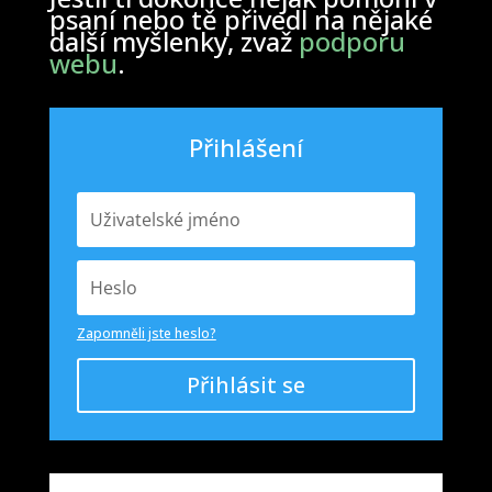
psaní nebo tě přivedl na nějaké
další myšlenky, zvaž
podporu
webu
.
Přihlášení
Zapomněli jste heslo?
Přihlásit se