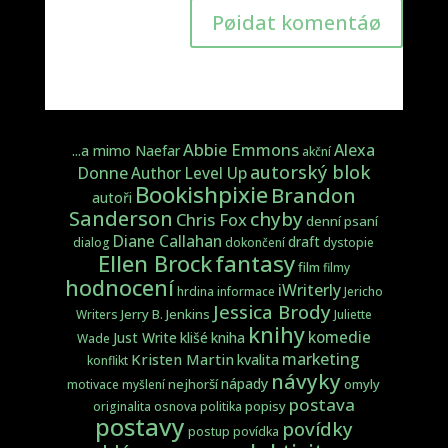
Pøidat komentáø
Abbie Emmons
Alexa
...a mimo Naefar
akční
autorský blok
Donne
Author Level Up
Bookishpixie
Brandon
autoři
Sanderson
chyby
Chris Fox
denní psaní
Diane Callahan
draft
dialog
dokončení
dystopie
fantasy
Ellen Brock
film
filmy
hodnocení
iWriterly
hrdina
informace
Jericho
Jessica Brody
Jerry B. Jenkins
Writers
Juliette
knihy
komedie
Just Write
klišé
kniha
Wade
marketing
Kristen Martin
kvalita
konflikt
návyky
nápady
nejhorší
omyly
motivace
myšlení
postava
popisy
originalita
osnova
politika
postavy
povídky
postup
povídka