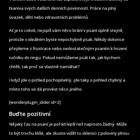
tkaniva svých dalších denních povinností. Práce na plný
úvazek, dětí nebo zdravotních problémů.
Ať je to cokoli, nejspíš vám něco brání v psaní úplně stejně,
protože v ideálním byste nepochybně psali. Někdy dokonce
přejdeme z frustrace nebo nedostatečným psaním k hození
ručníku do ringu. Pokud nemůžeme psát tak, jak bychom
chtěli, tak proč se vlastně namáhat?
I když jde o pohled pochopitelný, jde taky o pohled chybný a
místo toho se dá provést něco jiného.
[wonderplugin_slider id=2]
Buďte pozitivní
Nějaký čas na psaní je pořád lepší než naprosto žádný. Může
to být trochu klišé, ale zkuste vidět tu sklenici z poloviny plnou.