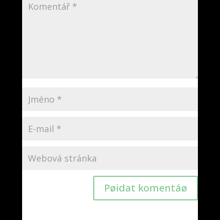
Pøidat komentáø