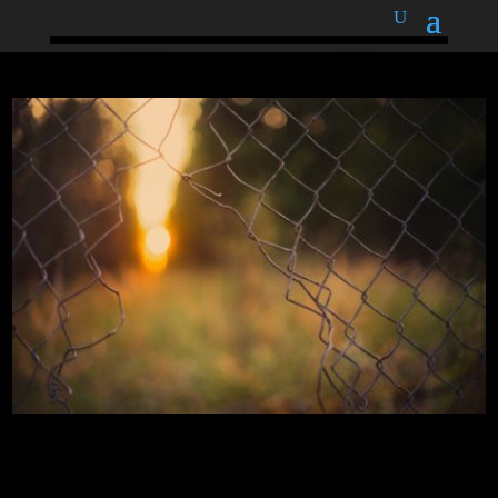
podnětné myšlenky