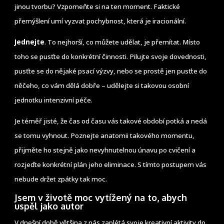
jinou tvorbu? Vzpomeňte si na ten moment. Faktické
přemýšlení umí vyzvat pochybnost, která je iracionální.
Jednejte
. To nejhorší, co můžete udělat, je přemítat. Místo
toho se pusťte do konkrétní činnosti. Pilujte svoje dovednosti,
pusťte se do nějaké psací výzvy, nebo se prostě jen pusťte do
něčeho, co vám dělá dobře – udělejte si takovou osobní
jednotku intenzivní péče.
Je téměř jisté, že čas od času vás takové období potká a nedá
se tomu vyhnout. Poznejte anatomii takového momentu,
přijměte ho stejně jako nevyhnutelnou únavu po cvičení a
rozjeďte konkrétní plán jeho eliminace. S tímto postupem vás
nebude držet zpátky tak moc.
Jsem v životě moc vytížený na to, abych
uspěl jako autor
V dnešní době většina z nás zaplétá svoje kreativní aktivity do