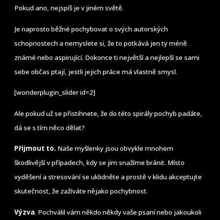
Pokud ano, nejspíš je v jiném světě.
Je naprosto běžné pochybovat o svých autorských
schopnostech a nemyslete si, že to potkává jen ty méně
známé nebo aspirující. Dokonce ti největší a nejlepší se sami
sebe občas ptají, jestli jejich práce má vlastně smysl.
[wonderplugin_slider id=2]
Ale pokud už se přistihnete, že do této spirály pochyb padáte,
dá se s tím něco dělat?
Přijmout to.
Naše myšlenky jsou obvykle mnohem
škodlivější v případech, kdy se jim snažíme bránit. Místo
vyděšení a stresování se uklidněte a prostě v klidu akceptujte
skutečnost, že zažíváte nějako pochybnost.
Výzva
. Pochválil vám někdo někdy vaše psaní nebo jakoukoli