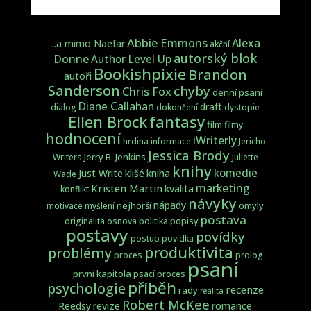
Abbie Emmons
Alexa
...a mimo Naefar
akční
autorský blok
Donne
Author Level Up
Bookishpixie
Brandon
autoři
Sanderson
chyby
Chris Fox
denní psaní
Diane Callahan
draft
dialog
dokončení
dystopie
fantasy
Ellen Brock
film
filmy
hodnocení
iWriterly
hrdina
informace
Jericho
Jessica Brody
Jerry B. Jenkins
Writers
Juliette
knihy
komedie
Just Write
klišé
kniha
Wade
marketing
Kristen Martin
kvalita
konflikt
návyky
nápady
nejhorší
omyly
motivace
myšlení
postava
popisy
originalita
osnova
politika
postavy
povídky
postup
povídka
produktivita
problémy
proces
prolog
psaní
první kapitola
psací proces
příběh
psychologie
recenze
rady
realita
Robert McKee
Reedsy
revize
romance