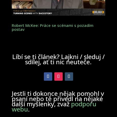
Robert McKee: Práce se scénami s pozadím
postav
Líbí se ti článek? Lajkni / sleduj /
sdílej, ať ti nic neuteče.
Jestli ti dokonce nějak pomohl v
psaní nebo tě přivedl na nějaké
další myšlenky, zvaž
podporu
webu
.