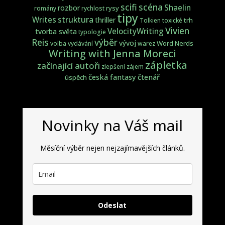
scifi
scéna
Shaelin
rozbor
rysy
romány
rychlost
tipy
struktura
Writes
thriller
trh
Tolkien
toxické
Vivien
VelocityWriting
tvorba světa
typologie
Reis
výběr
vývoj
Word Nerds
volba
vydávání
warez
Writing with Jenna Moreci
zápletka
začínající autoři
zlepšení
zájem
česká fantasy
čtenář
úspěch
Novinky na Váš mail
Měsíční výběr nejen nejzajímavějších článků.
Odeslat