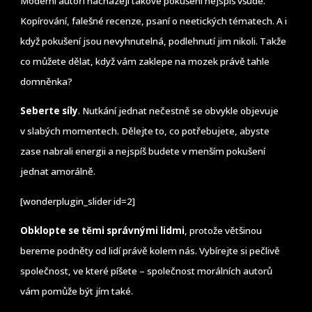
Moderní autoři nacházejí takové pokušení nejspíš všude.
Kopírování, falešné recenze, psaní o neetických tématech. A i
když pokušení jsou nevyhnutelná, podlehnutí jim nikoli. Takže
co můžete dělat, když vám zaklepe na mozek právě tahle
domněnka?
Seberte síly
. Nutkání jednat nečestně se obvykle objevuje
v slabých momentech. Dělejte to, co potřebujete, abyste
zase nabrali energii a nejspíš budete v menším pokušení
jednat amorálně.
[wonderplugin_slider id=2]
Obklopte se těmi správnými lidmi
, protože většinou
bereme podněty od lidí právě kolem nás. Vybírejte si pečlivě
společnost, ve které píšete – společnost morálních autorů
vám pomůže být jím také.