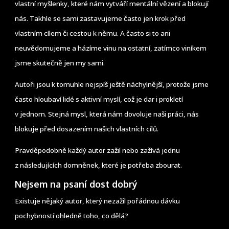
vlastní myšlenky, které nám vytváří mentální vězení a blokují
nás. Takhle se sami zastavujeme často jen krok před
vlastním cílem či cestou k němu. A často si to ani
neuvědomujeme a házíme vinu na ostatní, zatímco viníkem
jsme skutečně jen my sami.
Autoři jsou k tomuhle nejspíš ještě náchylnější, protože jsme
často hloubaví lidé s aktivní myslí, což je dar i prokletí
v jednom. Stejná mysl, která nám dovoluje naši práci, nás
blokuje před dosazením našich vlastních cílů.
Pravděpodobně každý autor zažil nebo zažívá jednu
z následujících domněnek, které je potřeba zbourat.
Nejsem na psaní dost dobrý
Existuje nějaký autor, který nezažil pořádnou dávku
pochybností ohledně toho, co dělá?