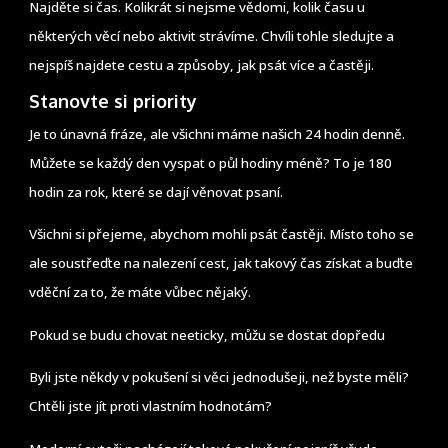
Najděte si čas. Kolikrát si nejsme vědomi, kolik času u
některých věcí nebo aktivit strávíme. Chvíli tohle sledujte a
nejspíš najdete cestu a způsoby, jak psát více a častěji.
Stanovte si priority
Je to únavná fráze, ale všichni máme našich 24 hodin denně.
Můžete se každý den vyspat o půl hodiny méně? To je 180
hodin za rok, které se dají věnovat psaní.
Všichni si přejeme, abychom mohli psát častěji. Místo toho se
ale soustřeďte na nalezení cest, jak takový čas získat a buďte
vděční za to, že máte vůbec nějaký.
Pokud se budu chovat neeticky, můžu se dostat dopředu
Byli jste někdy v pokušení si věci jednodušeji, než byste měli?
Chtěli jste jít proti vlastním hodnotám?