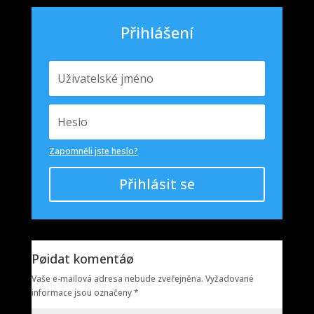
Přihlášení
Zapomněli jste heslo?
Přihlásit se
Pøidat komentáø
Vaše e-mailová adresa nebude zveřejněna.
Vyžadované
informace jsou označeny
*