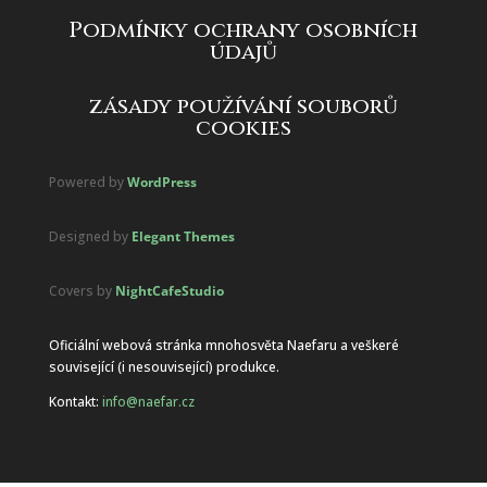
Podmínky ochrany osobních
údajů
zásady používání souborů
cookies
Powered by
WordPress
Designed by
Elegant Themes
Covers by
NightCafeStudio
Oficiální webová stránka mnohosvěta Naefaru a veškeré
související (i nesouvisející) produkce.
Kontakt:
info@naefar.cz