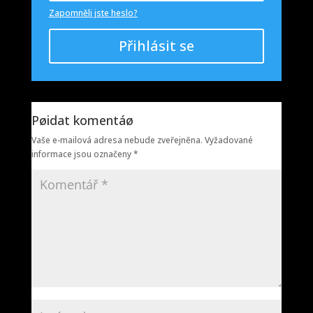
Zapomněli jste heslo?
Přihlásit se
Pøidat komentáø
Vaše e-mailová adresa nebude zveřejněna.
Vyžadované
informace jsou označeny
*