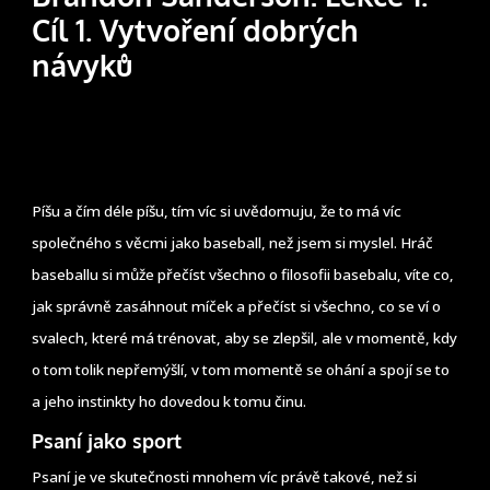
Cíl 1. Vytvoření dobrých
návyků
Píšu a čím déle píšu, tím víc si uvědomuju, že to má víc
společného s věcmi jako baseball, než jsem si myslel. Hráč
baseballu si může přečíst všechno o filosofii basebalu, víte co,
jak správně zasáhnout míček a přečíst si všechno, co se ví o
svalech, které má trénovat, aby se zlepšil, ale v momentě, kdy
o tom tolik nepřemýšlí, v tom momentě se ohání a spojí se to
a jeho instinkty ho dovedou k tomu činu.
Psaní jako sport
Psaní je ve skutečnosti mnohem víc právě takové, než si