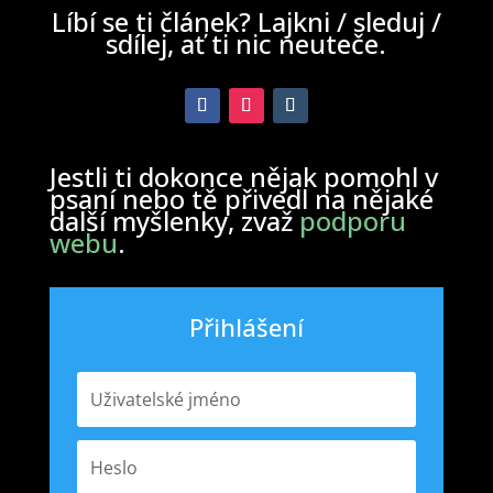
Líbí se ti článek? Lajkni / sleduj /
sdílej, ať ti nic neuteče.
Jestli ti dokonce nějak pomohl v
psaní nebo tě přivedl na nějaké
další myšlenky, zvaž
podporu
webu
.
Přihlášení