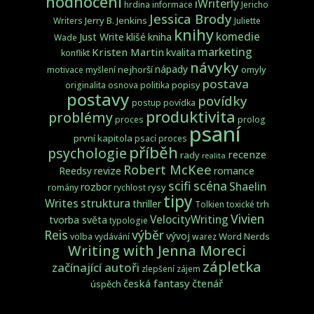
hodnocení
iWriterly
hrdina
informace
Jericho
Jessica Brody
Jerry B. Jenkins
Writers
Juliette
knihy
komedie
Just Write
klišé
kniha
Wade
marketing
Kristen Martin
kvalita
konflikt
návyky
nápady
nejhorší
omyly
motivace
myšlení
postava
popisy
originalita
osnova
politika
postavy
povídky
postup
povídka
produktivita
problémy
proces
prolog
psaní
první kapitola
psací proces
příběh
psychologie
recenze
rady
realita
Robert McKee
Reedsy
revize
romance
scifi
scéna
Shaelin
rozbor
rysy
romány
rychlost
tipy
struktura
Writes
thriller
trh
Tolkien
toxické
Vivien
VelocityWriting
tvorba světa
typologie
Reis
výběr
vývoj
Word Nerds
volba
vydávání
warez
Writing with Jenna Moreci
zápletka
začínající autoři
zlepšení
zájem
česká fantasy
čtenář
úspěch