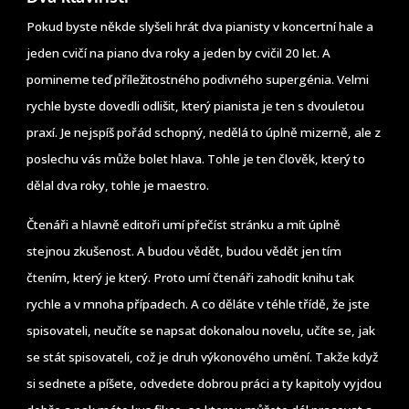
Pokud byste někde slyšeli hrát dva pianisty v koncertní hale a
jeden cvičí na piano dva roky a jeden by cvičil 20 let. A
pomineme teď příležitostného podivného supergénia. Velmi
rychle byste dovedli odlišit, který pianista je ten s dvouletou
praxí. Je nejspíš pořád schopný, nedělá to úplně mizerně, ale z
poslechu vás může bolet hlava. Tohle je ten člověk, který to
dělal dva roky, tohle je maestro.
Čtenáři a hlavně editoři umí přečíst stránku a mít úplně
stejnou zkušenost. A budou vědět, budou vědět jen tím
čtením, který je který. Proto umí čtenáři zahodit knihu tak
rychle a v mnoha případech. A co děláte v téhle třídě, že jste
spisovateli, neučíte se napsat dokonalou novelu, učíte se, jak
se stát spisovateli, což je druh výkonového umění. Takže když
si sednete a píšete, odvedete dobrou práci a ty kapitoly vyjdou