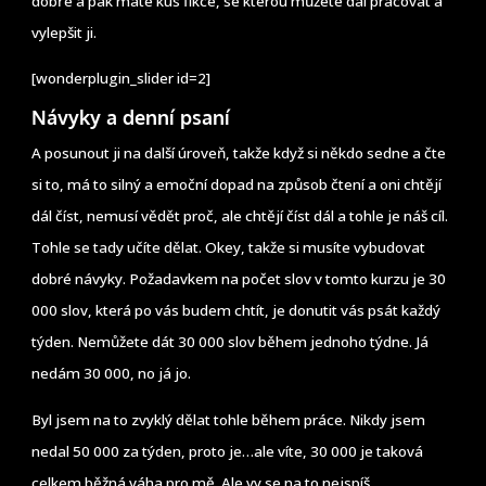
dobře a pak máte kus fikce, se kterou můžete dál pracovat a
vylepšit ji.
[wonderplugin_slider id=2]
Návyky a denní psaní
A posunout ji na další úroveň, takže když si někdo sedne a čte
si to, má to silný a emoční dopad na způsob čtení a oni chtějí
dál číst, nemusí vědět proč, ale chtějí číst dál a tohle je náš cíl.
Tohle se tady učíte dělat. Okey, takže si musíte vybudovat
dobré návyky. Požadavkem na počet slov v tomto kurzu je 30
000 slov, která po vás budem chtít, je donutit vás psát každý
týden. Nemůžete dát 30 000 slov během jednoho týdne. Já
nedám 30 000, no já jo.
Byl jsem na to zvyklý dělat tohle během práce. Nikdy jsem
nedal 50 000 za týden, proto je…ale víte, 30 000 je taková
celkem běžná váha pro mě. Ale vy se na to nejspíš