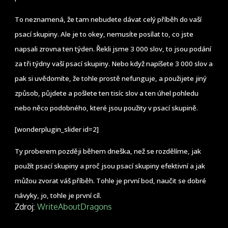
To neznamená, že tam nebudete dávat celý příběh do vaší
psací skupiny. Ale je to okey, nemusíte posílat to, co jste
napsali zrovna ten týden. Řekli jsme 3 000 slov, to jsou podání
za tři týdny vaší psací skupiny. Nebo když napíšete 3 000 slov a
pak si uvědomíte, že tohle prostě nefunguje, a použijete jiný
způsob, půjdete a pošlete ten tisíc slov a ten úhel pohledu
nebo něco podobného, které jsou použity v psací skupině.
[wonderplugin_slider id=2]
Ty proberem později během dneška, než se rozdělíme, jak
použít psací skupiny a proč jsou psací skupiny efektivní a jak
můžou zvorat váš příběh. Tohle je první bod, naučit se dobré
návyky, jo, tohle je první cíl.
Zdroj:
WriteAboutDragons