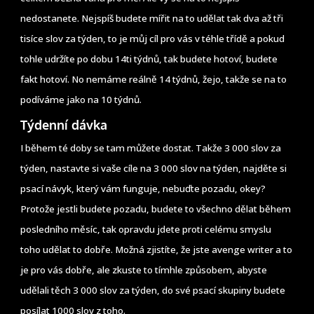
nedostanete. Nejspíš budete mířit na to udělat tak dva až tři
tisíce slov za týden, to je můj cíl pro vás v téhle třídě a pokud
tohle udržíte po dobu 14ti týdnů, tak budete hotoví, budete
fakt hotoví. No nemáme reálně 14 týdnů, žejo, takže se na to
podíváme jako na 10 týdnů.
Týdenní dávka
I během té doby se tam můžete dostat. Takže 3 000 slov za
týden, nastavte si vaše cíle na 3 000 slov na týden, najděte si
psací návyk, který vám funguje, nebuďte pozadu, okey?
Protože jestli budete pozadu, budete to všechno dělat během
posledního měsíc, tak opravdu jdete proti celému smyslu
toho udělat to dobře. Možná zjistíte, že jste avenge writer a to
je pro vás dobře, ale zkuste to tímhle způsobem, abyste
udělali těch 3 000 slov za týden, do své psací skupiny budete
posílat 1000 slov z toho.