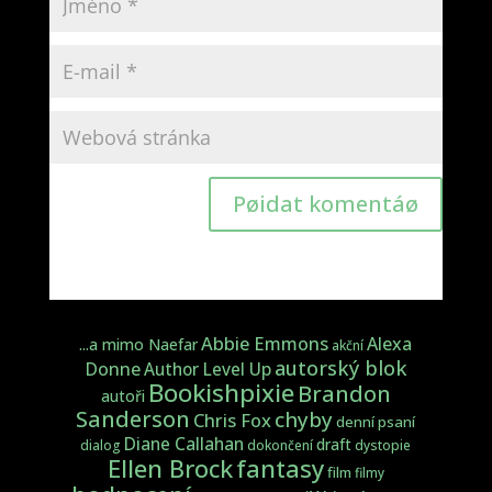
Pøidat komentáø
Abbie Emmons
Alexa
...a mimo Naefar
akční
autorský blok
Donne
Author Level Up
Bookishpixie
Brandon
autoři
Sanderson
chyby
Chris Fox
denní psaní
Diane Callahan
draft
dialog
dokončení
dystopie
fantasy
Ellen Brock
film
filmy