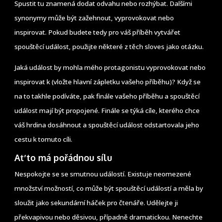
Spustit tu znamená dodat odvahu nebo rozhýbat. Dalšími
synonymy může být zažehnout, vyprovokovat nebo
inspirovat. Pokud budete tedy pro váš příběh vytvářet
spouštěcí událost, použijte některé z těch sloves jako otázku.
Jaká událost by mohla mého protagonistu vyprovokovat nebo
inspirovat k (vložte hlavní zápletku vašeho příběhu)? Když se
na to takhle podíváte, pak finále vašeho příběhu a spouštěcí
událost mají být propojené. Finále se týká cíle, kterého chce
váš hrdina dosáhnout a spouštěcí událost odstartovala jeho
cestu k tomuto cíli.
Ať to má pořádnou sílu
Nespokojte se se smutnou událostí. Existuje neomezené
množství možností, co může být spouštěcí událostí a měla by
sloužit jako sekundární háček pro čtenáře. Udělejte ji
překvapivou nebo děsivou, případně dramatickou. Nenechte