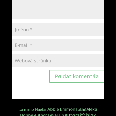
Pøidat komentáø
Abbie Emmons
Alexa
...a mimo Naefar
akční
autorský blok
Donne
Author Level Up