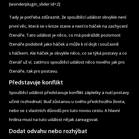
[wonderplugin_slider id=2]
Tady je potřeba zdůraznit, že spouštěcí událost obvykle není
první věc, která se v knize stane a není to háček na zachycení
čtenáře. Tato událost je něco, co má podráždit pozornost
čtenáře podobně jako háček a může k ní dojít i současně
s háčkem. Ale háček je obvykle něco, co se týká postavy a co
čtenář už ví, zatímco spouštěcí událost něco nového jak pro
čtenáře, tak pro postavu.
Představuje konflikt
Spouštěcí událost představuje konflikt zápletky a nutí postavy
učinit rozhodnutí. Buď zůstanou u svého předchozího života,
nebo se z vlastních důvodů pro tuto novou cestu. A hlavní
hrdina musí na tuto událost nějak zareagovat.
Dodat odvahu nebo rozhýbat