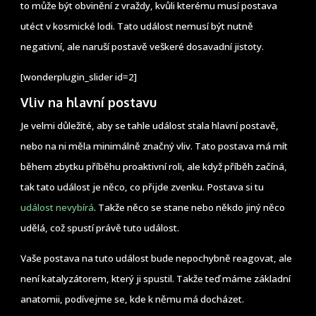
to může být obvinění z vraždy, kvůli kterému musí postava
utéct v kosmické lodi. Tato událost nemusí být nutně
negativní, ale naruší postavě veškeré dosavadní jistoty.
[wonderplugin_slider id=2]
Vliv na hlavní postavu
Je velmi důležité, aby se tahle událost stala hlavní postavě,
nebo na ni měla minimálně značný vliv. Tato postava má mít
během zbytku příběhu proaktivní roli, ale když příběh začíná,
tak tato událost je něco, co přijde zvenku. Postava si tu
událost nevybírá
. Takže něco se stane nebo někdo jiný něco
udělá, což spustí právě tuto událost.
Vaše postava na tuto událost bude nepochybně reagovat, ale
není katalyzátorem, který ji spustil. Takže teď máme základní
anatomii, podívejme se, kde k němu má docházet.