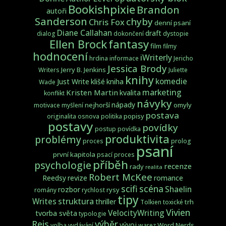
Bookishpixie
Brandon
autoři
Sanderson
chyby
Chris Fox
denní psaní
Diane Callahan
draft
dialog
dokončení
dystopie
fantasy
Ellen Brock
film
filmy
hodnocení
iWriterly
hrdina
informace
Jericho
Jessica Brody
Jerry B. Jenkins
Writers
Juliette
knihy
komedie
Just Write
klišé
kniha
Wade
marketing
Kristen Martin
kvalita
konflikt
návyky
nápady
nejhorší
omyly
motivace
myšlení
postava
popisy
originalita
osnova
politika
postavy
povídky
postup
povídka
produktivita
problémy
proces
prolog
psaní
první kapitola
psací proces
příběh
psychologie
recenze
rady
realita
Robert McKee
Reedsy
revize
romance
scifi
scéna
Shaelin
rozbor
rysy
romány
rychlost
tipy
struktura
Writes
thriller
trh
Tolkien
toxické
Vivien
VelocityWriting
tvorba světa
typologie
Reis
výběr
vývoj
Word Nerds
volba
vydávání
warez