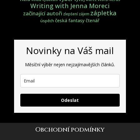
Writing with Jenna Moreci
zápletka
začínající autoři
zlepšení
zájem
česká fantasy
čtenář
úspěch
Novinky na Váš mail
Měsíční výběr nejen nejzajímavějších článků.
Odeslat
Obchodní podmínky