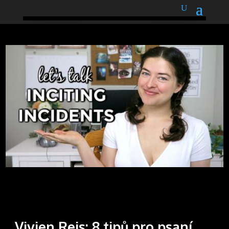
podnětné myšlenky
Vivien Reis: 8 tipů pro psaní