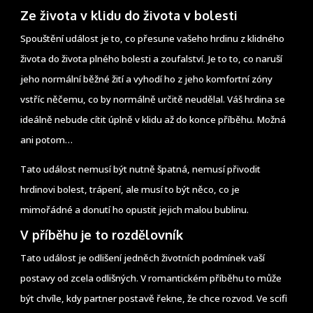
Ze života v klidu do života v bolesti
Spouštění událost je to, co přesune vašeho hrdinu z klidného
života do života plného bolesti a zoufalství. Je to to, co naruší
jeho normální běžné žití a vyhodí ho z jeho komfortní zóny
vstříc něčemu, co by normálně určitě neudělal. Váš hrdina se
ideálně nebude cítit úplně v klidu až do konce příběhu. Možná
ani potom…
Tato událost nemusí být nutně špatná, nemusí přivodit
hrdinovi bolest, trápení, ale musí to být něco, co je
mimořádné a donutí ho opustit jejich malou bublinu.
V příběhu je to rozdělovník
Tato událost je odlišení jedněch životních podmínek vaší
postavy od zcela odlišných. V romantickém příběhu to může
být chvíle, kdy partner postavě řekne, že chce rozvod. Ve scifi