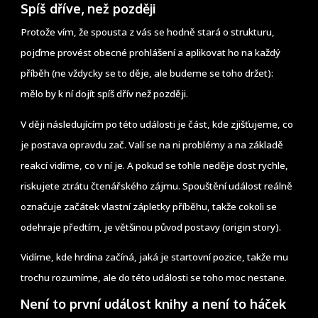
Spíš dříve, než později
Protože vím, že spousta z vás se hodně stará o strukturu,
pojďme provést obecné prohlášení a aplikovat ho na každý
příběh (ne vždycky se to děje, ale budeme se toho držet):
mělo by k ní dojít spíš dřív než později.
V ději následujícím po této události je část, kde zjišťujeme, co
je postava opravdu zač. Valí se na ni problémy a na základě
reakcí vidíme, co v ní je. A pokud se tohle neděje dost rychle,
riskujete ztrátu čtenářského zájmu. Spouštění událost reálně
označuje začátek vlastní zápletky příběhu, takže cokoli se
odehraje předtím, je většinou původ postavy (origin story).
Vidíme, kde hrdina začíná, jaká je startovní pozice, takže mu
trochu rozumíme, ale do této události se toho moc nestane.
Není to první událost knihy a není to háček