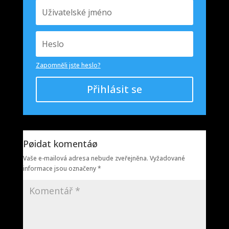
Zapomněli jste heslo?
Přihlásit se
Pøidat komentáø
Vaše e-mailová adresa nebude zveřejněna.
Vyžadované
informace jsou označeny
*