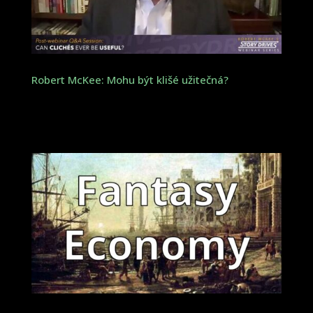
Robert McKee: Mohu být klišé užitečná?