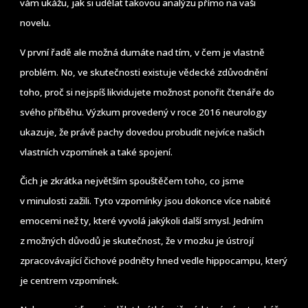
vám ukážu, jak si udělat takovou analýzu přímo na vaši
novelu.
V první řadě ale možná dumáte nad tím, v čem je vlastně
problém. No, ve skutečnosti existuje vědecké zdůvodnění
toho, proč si nejspíš likvidujete možnost ponořit čtenáře do
svého příběhu. Výzkum provedený v roce 2016 neurology
ukazuje, že právě pachy dovedou probudit nejvíce našich
vlastních vzpomínek a také spojení.
Čich je zkrátka největším spouštěčem toho, co jsme
v minulosti zažili. Tyto vzpomínky jsou dokonce více nabité
emocemi než ty, které vyvolá jakýkoli další smysl. Jedním
z možných důvodů je skutečnost, že v mozku je ústrojí
zpracovávající čichové podněty hned vedle hippocampu, který
je centrem vzpomínek.