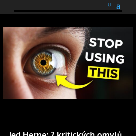
podnětné myšlenky
Jed Herne: 7 kritických omylů,