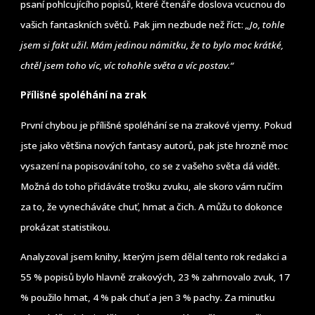
psaní pohlcujícího popisů, které čtenáře doslova vcucnou do
vašich fantaskních světů. Pak jim nezbude než říct:
„Jo, tohle
jsem si fakt užil. Mám jedinou námitku, že to bylo moc krátké,
chtěl jsem toho víc, víc tohohle světa a víc postav.“
Přílišné spoléhání na zrak
První chybou je přílišné spoléhání se na zrakové vjemy. Pokud
jste jako většina nových fantasy autorů, pak jste hrozně moc
vysazení na popisování toho, co se z vašeho světa dá vidět.
Možná do toho přidáváte trošku zvuku, ale skoro vám ručím
za to, že vynecháváte chuť, hmat a čich. A můžu to dokonce
prokázat statistikou.
Analyzoval jsem knihy, kterým jsem dělal tento rok redakci a
55 % popisů bylo hlavně zrakových, 23 % zahrnovalo zvuk, 17
% použilo hmat, 4 % pak chuť a jen 3 % pachy. Za minutku