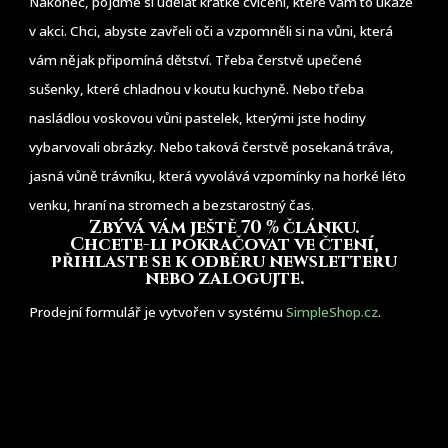
Nakonec, pojďme si udělat krátké cvičení, které vám to ukáže
v akci. Chci, abyste zavřeli oči a vzpomněli si na vůni, která
vám nějak připomíná dětství. Třeba čerstvě upečené
sušenky, které chladnou v koutu kuchyně. Nebo třeba
nasládlou voskovou vůni pastelek, kterými jste hodiny
vybarvovali obrázky. Nebo taková čerstvě posekaná tráva,
jasná vůně trávníku, která vyvolává vzpomínky na horké léto
venku, hraní na stromech a bezstarostný čas.
Zbývá vám ještě 70 % článku
.
Chcete-li pokračovat ve čtení,
přihlaste se k odběru newsletteru
nebo zalogujte.
Prodejní formulář je vytvořen v systému
SimpleShop.cz
.