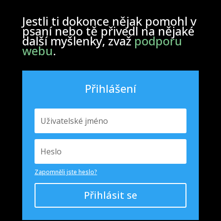
Jestli ti dokonce nějak pomohl v
psaní nebo tě přivedl na nějaké
další myšlenky, zvaž
podporu
webu
.
Přihlášení
Zapomněli jste heslo?
Přihlásit se