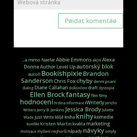
Pøidat komentáø
Abbie Emmons
Alexa
...a mimo Naefar
akční
autorský blok
Donne
Author Level Up
Bookishpixie
Brandon
autoři
Sanderson
chyby
Chris Fox
denní psaní
Diane Callahan
draft
dialog
dokončení
dystopie
fantasy
Ellen Brock
film
filmy
hodnocení
iWriterly
hrdina
informace
Jericho
Jessica Brody
Jerry B. Jenkins
Writers
Juliette
knihy
komedie
Just Write
klišé
kniha
Wade
marketing
Kristen Martin
kvalita
konflikt
návyky
nápady
nejhorší
omyly
motivace
myšlení