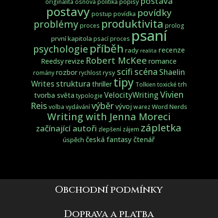
postava
popisy
originalita
osnova
politika
postavy
povídky
postup
povídka
produktivita
problémy
proces
prolog
psaní
první kapitola
psací proces
příběh
psychologie
recenze
rady
realita
Robert McKee
Reedsy
revize
romance
scifi
scéna
Shaelin
rozbor
rysy
romány
rychlost
tipy
struktura
Writes
thriller
trh
Tolkien
toxické
Vivien
VelocityWriting
tvorba světa
typologie
Reis
výběr
vývoj
Word Nerds
volba
vydávání
warez
Writing with Jenna Moreci
zápletka
začínající autoři
zlepšení
zájem
česká fantasy
čtenář
úspěch
Obchodní podmínky
Doprava a platba