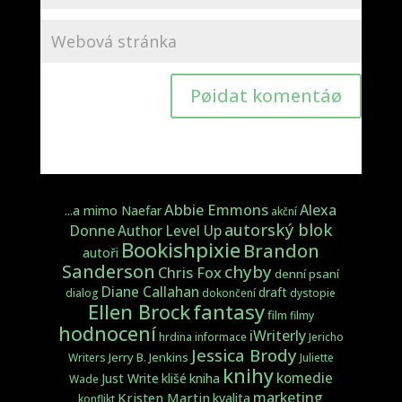
Pøidat komentáø
Abbie Emmons
Alexa
...a mimo Naefar
akční
autorský blok
Donne
Author Level Up
Bookishpixie
Brandon
autoři
Sanderson
chyby
Chris Fox
denní psaní
Diane Callahan
draft
dialog
dokončení
dystopie
fantasy
Ellen Brock
film
filmy
hodnocení
iWriterly
hrdina
informace
Jericho
Jessica Brody
Jerry B. Jenkins
Writers
Juliette
knihy
komedie
Just Write
klišé
kniha
Wade
marketing
Kristen Martin
kvalita
konflikt