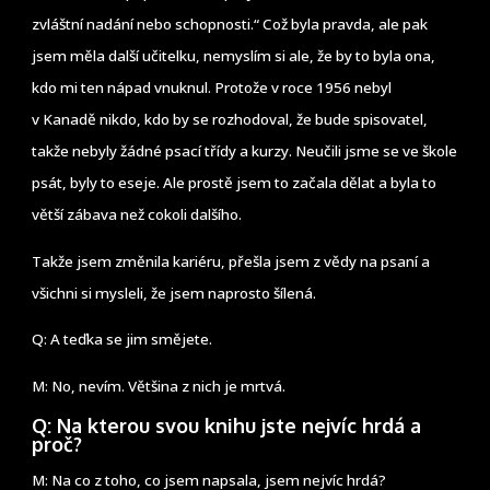
zvláštní nadání nebo schopnosti.“ Což byla pravda, ale pak
jsem měla další učitelku, nemyslím si ale, že by to byla ona,
kdo mi ten nápad vnuknul. Protože v roce 1956 nebyl
v Kanadě nikdo, kdo by se rozhodoval, že bude spisovatel,
takže nebyly žádné psací třídy a kurzy. Neučili jsme se ve škole
psát, byly to eseje. Ale prostě jsem to začala dělat a byla to
větší zábava než cokoli dalšího.
Takže jsem změnila kariéru, přešla jsem z vědy na psaní a
všichni si mysleli, že jsem naprosto šílená.
Q: A teďka se jim smějete.
M: No, nevím. Většina z nich je mrtvá.
Q: Na kterou svou knihu jste nejvíc hrdá a
proč?
M: Na co z toho, co jsem napsala, jsem nejvíc hrdá?