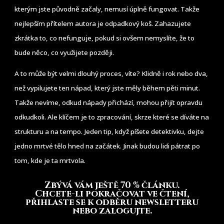
kterým jste původně začaly, nemusí úplně fungovat. Takže
nejlepším přítelem autora je odpadkový koš. Zahazujete
zkrátka to, co nefunguje, pokud si ovšem nemyslíte, že to
bude něco, co využijete později.
A to může být velmi dlouhý proces, víte? Klidně i rok nebo dva,
než vypilujete ten nápad, který jste měly během pěti minut.
Takže nevíme, odkud nápady přichází, mohou přijít opravdu
odkudkoli. Ale klíčem je to zpracování, skrze které se díváte na
strukturu a na tempo. Jeden tip, když píšete detektivku, dejte
jedno mrtvé tělo hned na začátek. Jinak budou lidi pátrat po
tom, kde je ta mrtvola.
Zbývá vám ještě 70 % článku
.
Chcete-li pokračovat ve čtení,
přihlaste se k odběru newsletteru
nebo zalogujte.