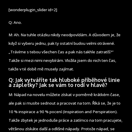
[wonderplugin_slider id=2]
Q: Ano.
M: Ah. Na tuhle otázku nikdy neodpovídám. A důvodem je, že
když si vyberu jednu, pak ty ostatní budou velmi otrávené.
„Trávíme s tebou všechen čas a pak nás takhle zatratíš?“
Takže si mezi nimi nevybírám. Vložila jsem do nich ten čas,
takže v té době mě musely zajímat.
Q: Jak vytváříte tak hluboké příběhové linie
a zápletky? Jak se vám to rodí v hlavě?
M: Nápad na novelu můžete získat v poměrně krátkém čase,
ale pak si musíte sednout a pracovat na tom. Říká se, že je to
10 % inspirace a 90 % pocení (Inspiration and Perspiration).
Takže zbytek je jednoduše práce a zatímco na tom pracujete,
většinou získáte další a odlišné nápady. Protože nápad, se