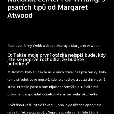
psacích tipů od Margaret
Atwood
Rozhovor Emily Webb a Grace Murray s Margaret Atwood.
Q: Takže moje první otázka nejspíš bude, kdy
jste se poprvé rozhodla, že budete
autorkou?
M: Když mi bylo 16, takže asi o něco dříve, než jste teď vy. Bylo
to na střední, co je nejspíš, kde jste teď vy, a co za tím vlastně
stálo. Protože jsem o tom nijak nepřemýšlela. Dělali o mě
dokument a zpovídali učitelku, která mě měla rok předtím.
A většinou vaši učitelé řeknou: „Ano, byla úžasná apod,“ ale
tahle to řekla popravdě. „Neprojevovala v mé třídě žádné