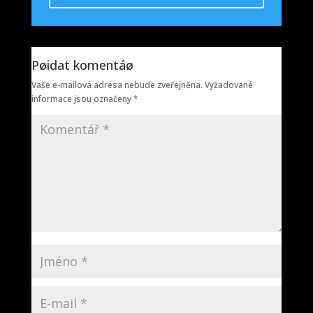
Pøidat komentáø
Vaše e-mailová adresa nebude zveřejněna.
Vyžadované
informace jsou označeny
*