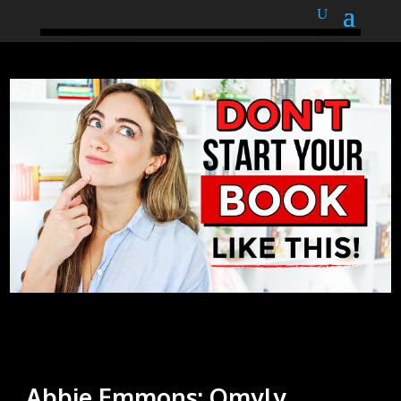
podnětné myšlenky
Abbie Emmons: Omyly