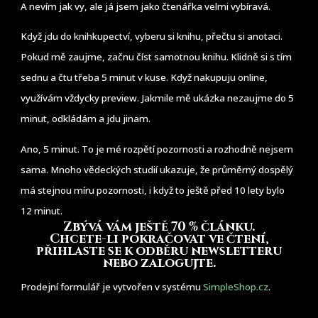
A nevím jak vy, ale já jsem jako čtenářka velmi vybíravá.
Když jdu do knihkupectví, vyberu si knihu, přečtu si anotaci.
Pokud mě zaujme, začnu číst samotnou knihu. Klidně si s tím
sednu a čtu třeba 5 minut v kuse. Když nakupuju online,
využívám vždycky preview. Jakmile mě ukázka nezaujme do 5
minut, odkládám a jdu jinam.
Ano, 5 minut. To je mé rozpětí pozornosti a rozhodně nejsem
sama. Mnoho vědeckých studií ukazuje, že průměrný dospělý
má stejnou míru pozornosti, i když to ještě před 10 lety bylo
12 minut.
Zbývá vám ještě 70 % článku
.
Chcete-li pokračovat ve čtení,
přihlaste se k odběru newsletteru
nebo zalogujte.
Prodejní formulář je vytvořen v systému
SimpleShop.cz
.