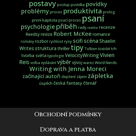
postavy
povídky
postup
povídka
produktivita
problémy
proces
prolog
psaní
první kapitola
psací proces
příběh
psychologie
recenze
rady
realita
Robert McKee
Reedsy
revize
romance
scifi
scéna
Shaelin
rozbor
rysy
romány
rychlost
tipy
struktura
Writes
thriller
trh
Tolkien
toxické
Vivien
VelocityWriting
tvorba světa
typologie
Reis
výběr
vývoj
Word Nerds
volba
vydávání
warez
Writing with Jenna Moreci
zápletka
začínající autoři
zlepšení
zájem
česká fantasy
čtenář
úspěch
Obchodní podmínky
Doprava a platba