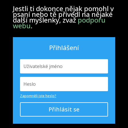
Jestli ti dokonce nějak pomohl v
psaní nebo tě přivedl na nějaké
další myšlenky, zvaž
podporu
webu
.
Přihlášení
Zapomněli jste heslo?
Přihlásit se