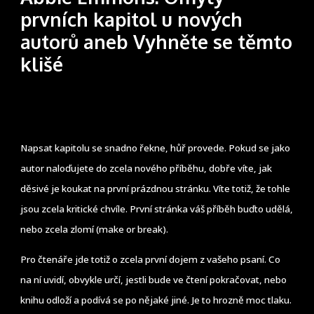
prvních kapitol u nových
autorů aneb Vyhněte se těmto
klišé
Napsat kapitolu se snadno řekne, hůř provede. Pokud se jako
autor naloďujete do zcela nového příběhu, dobře víte, jak
děsivé je koukat na první prázdnou stránku. Víte totiž, že tohle
jsou zcela kritické chvíle. První stránka váš příběh buďto udělá,
nebo zcela zlomí (make or break).
Pro čtenáře jde totiž o zcela první dojem z vašeho psaní. Co
na ní uvidí, obvykle určí, jestli bude ve čtení pokračovat, nebo
knihu odloží a podívá se po nějaké jiné. Je to hrozně moc tlaku.