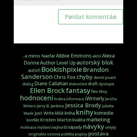
Pøidat komentáø
Abbie Emmons
Alexa
...a mimo Naefar
akční
autorský blok
Donne
Author Level Up
Bookishpixie
Brandon
autoři
Sanderson
chyby
Chris Fox
denní psaní
Diane Callahan
draft
dialog
dokončení
dystopie
fantasy
Ellen Brock
film
filmy
hodnocení
iWriterly
hrdina
informace
Jericho
Jessica Brody
Jerry B. Jenkins
Writers
Juliette
knihy
komedie
Just Write
klišé
kniha
Wade
marketing
Kristen Martin
kvalita
konflikt
návyky
nápady
nejhorší
omyly
motivace
myšlení
postava
popisy
originalita
osnova
politika