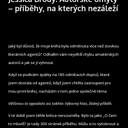
– příběhy, na kterých nezáleží
Jaký byl důvod, že moje kniha byla odmítnuta více než stovkou
literárních agentů? Odhalím vám největší chybu amatérských
autorů a jak se jí vyhnout.
Když se podívám zpátky na 185 odmítacích dopisů, které
jsem dostala od agentů, když jsem chtěla zastoupení pro
mou první knihu, nacházím v tom jedno společné téma.
Většinou to vypadalo asi takhle: Výborný hlas, žádný příběh.
V té době jsem téhle kritice nerozuměla. Bylo ta jako „O čem
to mluvíš? Je tady 300 stránek příběhu. Můžu si to vytisknout a