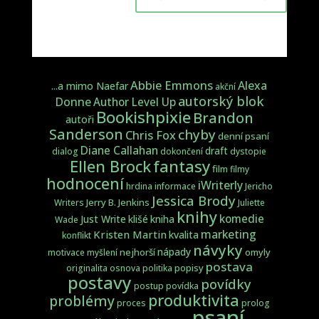
Abbie Emmons
Alexa
...a mimo Naefar
akční
autorský blok
Donne
Author Level Up
Bookishpixie
Brandon
autoři
Sanderson
chyby
Chris Fox
denní psaní
Diane Callahan
draft
dialog
dokončení
dystopie
fantasy
Ellen Brock
film
filmy
hodnocení
iWriterly
hrdina
informace
Jericho
Jessica Brody
Jerry B. Jenkins
Writers
Juliette
knihy
komedie
Just Write
klišé
kniha
Wade
marketing
Kristen Martin
kvalita
konflikt
návyky
nápady
nejhorší
omyly
motivace
myšlení
postava
popisy
originalita
osnova
politika
postavy
povídky
postup
povídka
produktivita
problémy
proces
prolog
psaní