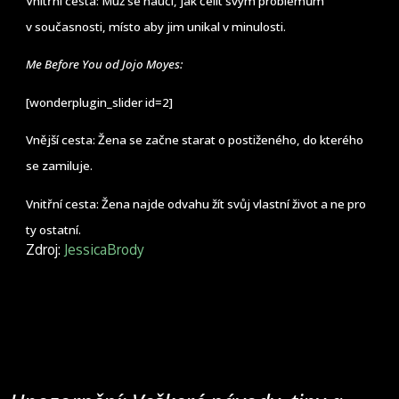
Vnitřní cesta: Muž se naučí, jak čelit svým problémům
v současnosti, místo aby jim unikal v minulosti.
Me Before You od Jojo Moyes:
[wonderplugin_slider id=2]
Vnější cesta: Žena se začne starat o postiženého, do kterého
se zamiluje.
Vnitřní cesta: Žena najde odvahu žít svůj vlastní život a ne pro
ty ostatní.
Zdroj:
JessicaBrody