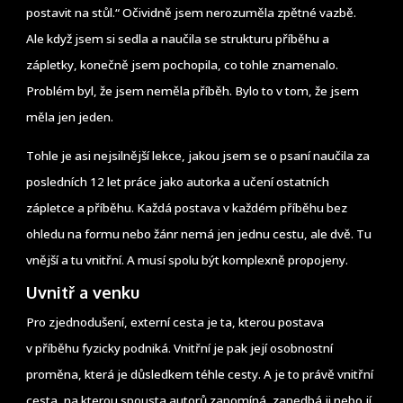
postavit na stůl.“ Očividně jsem nerozuměla zpětné vazbě.
Ale když jsem si sedla a naučila se strukturu příběhu a
zápletky, konečně jsem pochopila, co tohle znamenalo.
Problém byl, že jsem neměla příběh. Bylo to v tom, že jsem
měla jen jeden.
Tohle je asi nejsilnější lekce, jakou jsem se o psaní naučila za
posledních 12 let práce jako autorka a učení ostatních
zápletce a příběhu. Každá postava v každém příběhu bez
ohledu na formu nebo žánr nemá jen jednu cestu, ale dvě. Tu
vnější a tu vnitřní. A musí spolu být komplexně propojeny.
Uvnitř a venku
Pro zjednodušení, externí cesta je ta, kterou postava
v příběhu fyzicky podniká. Vnitřní je pak její osobnostní
proměna, která je důsledkem téhle cesty. A je to právě vnitřní
cesta, na kterou spousta autorů zapomíná, zanedbá ji nebo jí