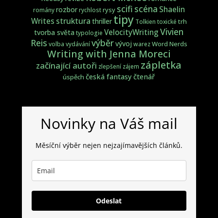
scifi
scéna
Shaelin
rozbor
rysy
romány
rychlost
tipy
struktura
Writes
thriller
trh
Tolkien
toxické
Vivien
VelocityWriting
tvorba světa
typologie
Reis
výběr
vývoj
Word Nerds
volba
vydávání
warez
Writing with Jenna Moreci
zápletka
začínající autoři
zlepšení
zájem
česká fantasy
čtenář
úspěch
Novinky na Váš mail
Měsíční výběr nejen nejzajímavějších článků.
Odeslat