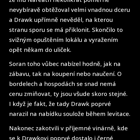
nevybíravě obtěžoval velmi vnadnou dceru
a Drawk upřímně nevěděl, na kterou
stranu sporu se má přiklonit. Skončilo to
svižným opuštěním lokálu a vyražením
opět někam do uliček.
Soran toho vůbec nabízel hodně, jak na
zábavu, tak na koupení nebo naučení. O
bordelech a hospodách se snad nemá
cenu zmiňovat, ty jsou všude skoro stejné.
I když je fakt, že tady Drawk poprvé
narazil na nabídku soulože během levitace.
Nakonec zakotvili v příjemné vinárně, kde
se k Drawkovi poprvé dostalo i černé