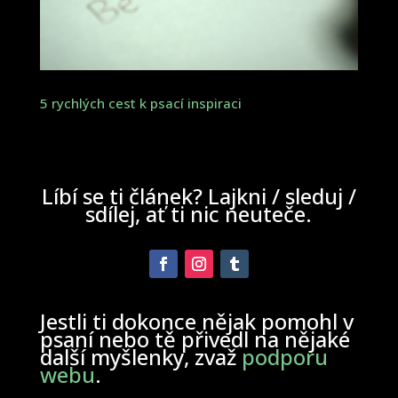
5 rychlých cest k psací inspiraci
Líbí se ti článek? Lajkni / sleduj /
sdílej, ať ti nic neuteče.
Jestli ti dokonce nějak pomohl v
psaní nebo tě přivedl na nějaké
další myšlenky, zvaž
podporu
webu
.