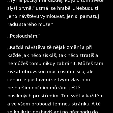
slyší prvně,“ usmál se hrabě. ,,Nebudu ti
jeho návštěvu vymlouvat, jen si pamatuj
radu starého muže.“
,,Poslouchám.“
,,Každá návštěva tě nějak změní a při
každé jak něco získáš, tak něco ztratíš a
nemůžeš tomu nikdy zabránit. Můžeš tam
získat obrovskou moc i osobní sílu, ale
cenou je postavení se tvým vlastním
nejhorším nočním můrám, ještě
posílených prostředím. Ten svět v každém
a ve všem probouzí temnou stránku. A té
se kolikrát nezbavíš ani po přechodu do