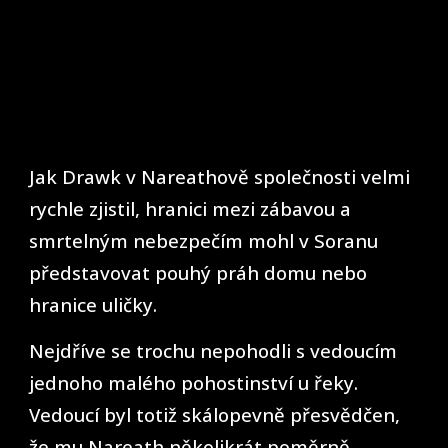
Jak Drawk v Nareathově společnosti velmi
rychle zjistil, hranici mezi zábavou a
smrtelným nebezpečím mohl v Soranu
představovat pouhý práh domu nebo
hranice uličky.
Nejdříve se trochu nepohodli s vedoucím
jednoho malého pohostinství u řeky.
Vedoucí byl totiž skálopevně přesvědčen,
že mu Nareath několikrát poměrně