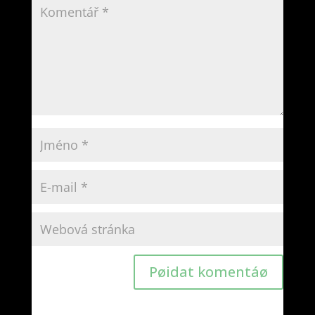
Pøidat komentáø