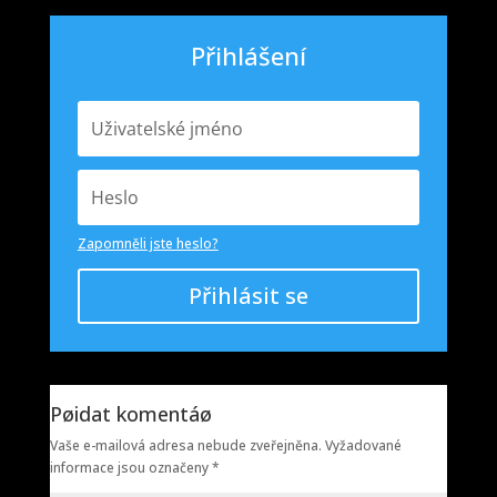
Přihlášení
Zapomněli jste heslo?
Přihlásit se
Pøidat komentáø
Vaše e-mailová adresa nebude zveřejněna.
Vyžadované
informace jsou označeny
*