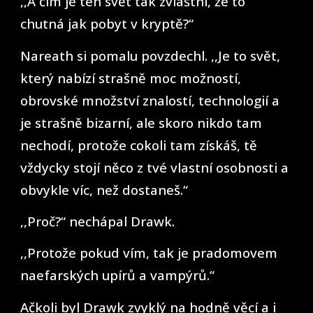
,,A čím je ten svět tak zvláštní, že to
chutná jak pobyt v kryptě?“
Nareath si pomalu povzdechl. ,,Je to svět,
který nabízí strašně moc možností,
obrovské množství znalostí, technologií a
je strašně bizarní, ale skoro nikdo tam
nechodí, protože cokoli tam získáš, tě
vždycky stojí něco z tvé vlastní osobnosti a
obvykle víc, než dostaneš.“
,,Proč?“ nechápal Drawk.
,,Protože pokud vím, tak je pradomovem
naefarských upírů a vampýrů.“
Ačkoli byl Drawk zvyklý na hodně věcí a i