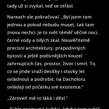
tady už si zvykal, teď se otřásl.
Nareath ale pokračoval. ,,Byl jsem tam
jednou a pokud nebudu muset, tak tam
znova nechci. Je to svět téměř věčné noci,
černé vody a bílých skal. Neuvěřitelně
precisní architektury, prapodivných
bytostí a ještě podivnějších kouzel
zahrnujících čas, prostor, život i smrt. To,
co se jinde snaží desítky i stovky let
ovládnout a podrobit, na Dacholoru
ovládají od počátku své existence.“
,,Zároveň mě to láká i děsí.“
,,Tyhle pocity má každej, když o tom světě