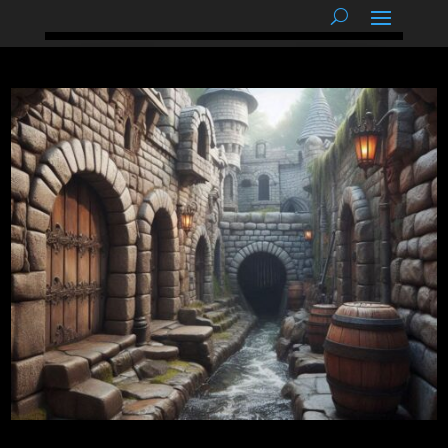
podnětné myšlenky