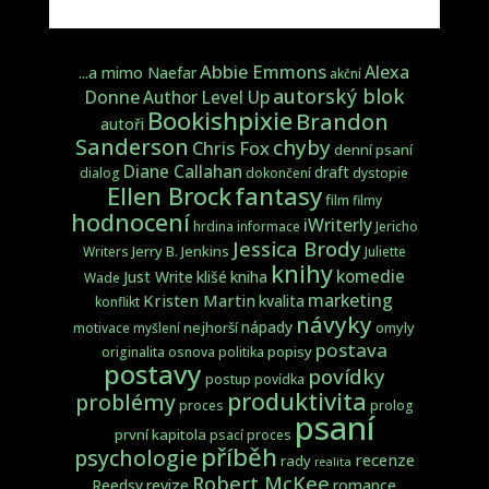
Abbie Emmons
Alexa
...a mimo Naefar
akční
autorský blok
Donne
Author Level Up
Bookishpixie
Brandon
autoři
Sanderson
chyby
Chris Fox
denní psaní
Diane Callahan
draft
dialog
dokončení
dystopie
fantasy
Ellen Brock
film
filmy
hodnocení
iWriterly
hrdina
informace
Jericho
Jessica Brody
Jerry B. Jenkins
Writers
Juliette
knihy
komedie
Just Write
klišé
kniha
Wade
marketing
Kristen Martin
kvalita
konflikt
návyky
nápady
nejhorší
omyly
motivace
myšlení
postava
popisy
originalita
osnova
politika
postavy
povídky
postup
povídka
produktivita
problémy
proces
prolog
psaní
první kapitola
psací proces
příběh
psychologie
recenze
rady
realita
Robert McKee
Reedsy
revize
romance