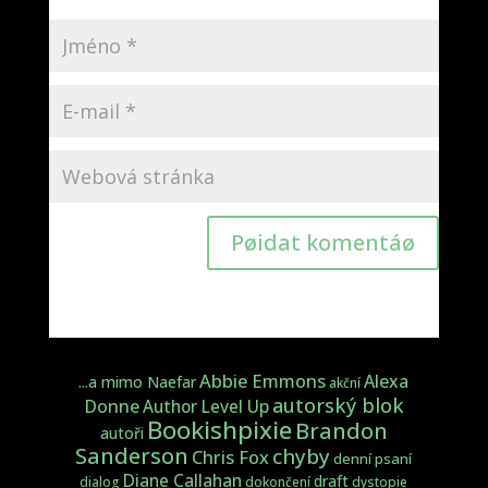
Pøidat komentáø
Abbie Emmons
Alexa
...a mimo Naefar
akční
autorský blok
Donne
Author Level Up
Bookishpixie
Brandon
autoři
Sanderson
chyby
Chris Fox
denní psaní
Diane Callahan
draft
dialog
dokončení
dystopie