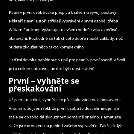
Psaní v první osobě také přispívá k silnému vývoji postavy.
Někteří slavní autoři střídají vyprávění v první osobě, třeba
William Faulkner. Vyžaduje to ovšem hodně cviku a pečlivé
plánování. Rozhodně se tak chcete dobře naučit základy, než
budete zkoušet něco takto komplexního.
Teď mi dovolte nabídnout 5 tipů pro psaní v první osobě. Ačkoli
je to celkem intuitivní, umí to být i dost zrádné.
První – vyhněte se
přeskakování
Už jsem to zmínil, vyhněte se přeskakování mezi postavami.
Ano, vím, že jsem řekl, že první osoba to dost eliminuje, ale
stále se do toho dá sklouznout poměrně snadno. Pamatujte
si, že jste omezeni na pohled vašeho vypravěče. Takže i když