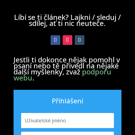
Líbí se ti článek? Lajkni / sleduj /
sdílej, ať ti nic neuteče.
Jestli ti dokonce nějak pomohl v
psaní nebo tě přivedl na nějaké
další myšlenky, zvaž
podporu
webu
.
Přihlášení