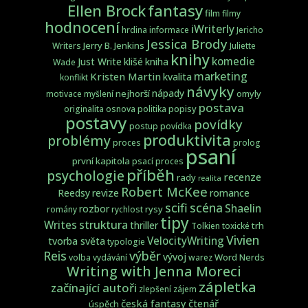
fantasy
Ellen Brock
film
filmy
hodnocení
iWriterly
hrdina
informace
Jericho
Jessica Brody
Jerry B. Jenkins
Writers
Juliette
knihy
komedie
Just Write
klišé
kniha
Wade
marketing
Kristen Martin
kvalita
konflikt
návyky
nápady
nejhorší
omyly
motivace
myšlení
postava
popisy
originalita
osnova
politika
postavy
povídky
postup
povídka
produktivita
problémy
proces
prolog
psaní
první kapitola
psací proces
příběh
psychologie
recenze
rady
realita
Robert McKee
Reedsy
revize
romance
scifi
scéna
Shaelin
rozbor
rysy
romány
rychlost
tipy
struktura
Writes
thriller
trh
Tolkien
toxické
Vivien
VelocityWriting
tvorba světa
typologie
Reis
výběr
vývoj
Word Nerds
volba
vydávání
warez
Writing with Jenna Moreci
zápletka
začínající autoři
zlepšení
zájem
česká fantasy
čtenář
úspěch