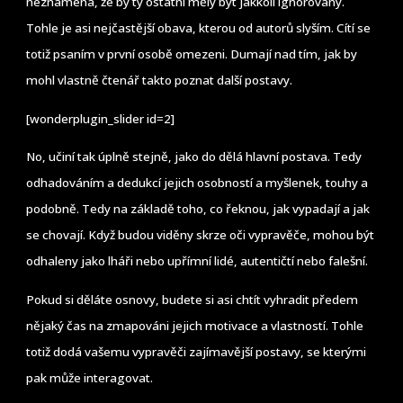
neznamená, že by ty ostatní měly být jakkoli ignorovány.
Tohle je asi nejčastější obava, kterou od autorů slyším. Cítí se
totiž psaním v první osobě omezeni. Dumají nad tím, jak by
mohl vlastně čtenář takto poznat další postavy.
[wonderplugin_slider id=2]
No, učiní tak úplně stejně, jako do dělá hlavní postava. Tedy
odhadováním a dedukcí jejich osobností a myšlenek, touhy a
podobně. Tedy na základě toho, co řeknou, jak vypadají a jak
se chovají. Když budou viděny skrze oči vypravěče, mohou být
odhaleny jako lháři nebo upřímní lidé, autentičtí nebo falešní.
Pokud si děláte osnovy, budete si asi chtít vyhradit předem
nějaký čas na zmapováni jejich motivace a vlastností. Tohle
totiž dodá vašemu vypravěči zajímavější postavy, se kterými
pak může interagovat.