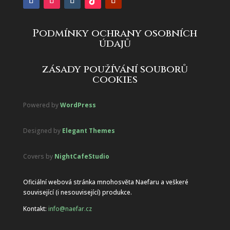
Podmínky ochrany osobních
údajů
zásady používání souborů
cookies
Powered by
WordPress
Designed by
Elegant Themes
Covers by
NightCafeStudio
Oficiální webová stránka mnohosvěta Naefaru a veškeré
související (i nesouvisející) produkce.
Kontakt:
info@naefar.cz