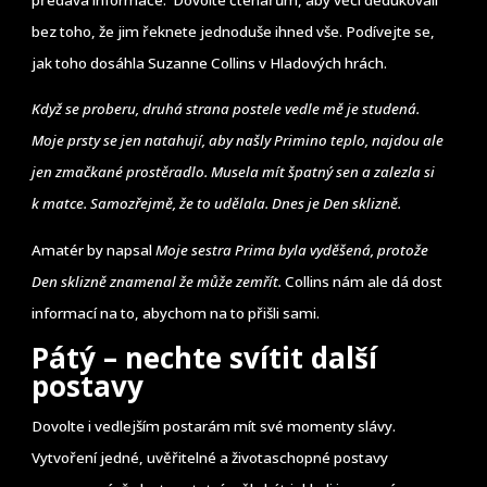
předává informace. Dovolte čtenářům, aby věci dedukovali
bez toho, že jim řeknete jednoduše ihned vše. Podívejte se,
jak toho dosáhla Suzanne Collins v Hladových hrách.
Když se proberu, druhá strana postele vedle mě je studená.
Moje prsty se jen natahují, aby našly Primino teplo, najdou ale
jen zmačkané prostěradlo. Musela mít špatný sen a zalezla si
k matce. Samozřejmě, že to udělala. Dnes je Den sklizně.
Amatér by napsal
Moje sestra Prima byla vyděšená, protože
Den sklizně znamenal že může zemřít.
Collins nám ale dá dost
informací na to, abychom na to přišli sami.
Pátý – nechte svítit další
postavy
Dovolte i vedlejším postarám mít své momenty slávy.
Vytvoření jedné, uvěřitelné a životaschopné postavy