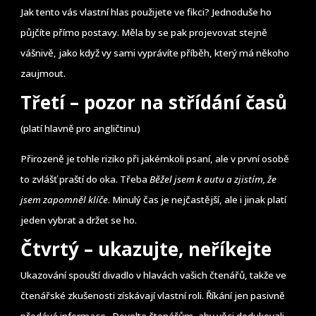
Jak tento vás vlastní hlas použijete ve fikci? Jednoduše ho
půjčíte přímo postavy. Měla by se pak projevovat stejně
vášnivě, jako když vy sami vyprávíte příběh, který má někoho
zaujmout.
Třetí – pozor na střídání časů
(platí hlavně pro angličtinu)
Přirozeně je tohle riziko při jakémkoli psaní, ale v první osobě
to zvlášť praští do oka. Třeba
Běžel jsem k autu a zjistím, že
jsem zapomněl klíče
. Minulý čas je nejčastější, ale i jinak platí
jeden vybrat a držet se ho.
Čtvrtý – ukazujte, neříkejte
Ukazování spouští divadlo v hlavách vašich čtenářů, takže ve
čtenářské zkušenosti získávají vlastní roli. Říkání jen pasivně