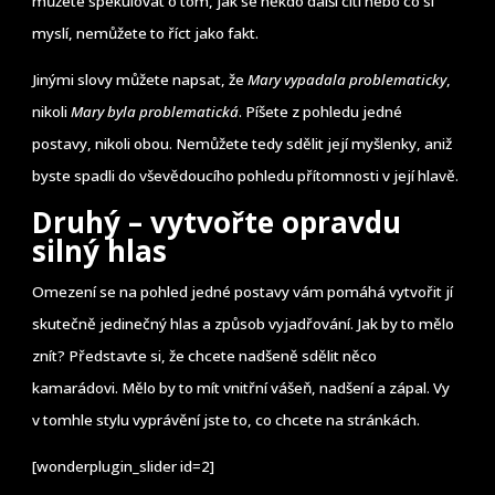
můžete spekulovat o tom, jak se někdo další cítí nebo co si
myslí, nemůžete to říct jako fakt.
Jinými slovy můžete napsat, že
Mary vypadala problematicky
,
nikoli
Mary byla problematická
. Píšete z pohledu jedné
postavy, nikoli obou. Nemůžete tedy sdělit její myšlenky, aniž
byste spadli do vševědoucího pohledu přítomnosti v její hlavě.
Druhý – vytvořte opravdu
silný hlas
Omezení se na pohled jedné postavy vám pomáhá vytvořit jí
skutečně jedinečný hlas a způsob vyjadřování. Jak by to mělo
znít? Představte si, že chcete nadšeně sdělit něco
kamarádovi. Mělo by to mít vnitřní vášeň, nadšení a zápal. Vy
v tomhle stylu vyprávění jste to, co chcete na stránkách.
[wonderplugin_slider id=2]