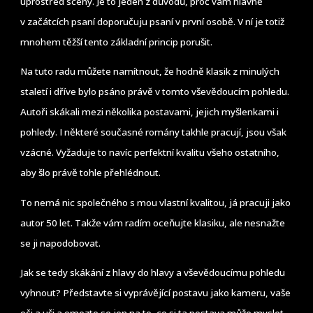
uprostřed scény. Je to jeden z důvodů, proč vám hlavně
v začátcích psaní doporučuju psaní v první osobě. V ní je totiž
mnohem těžší tento základní princip porušit.
Na tuto radu můžete namítnout, že hodně klasik z minulých
staletí i dříve bylo psáno právě v tomto vševědoucím pohledu.
Autoři skákali mezi několika postavami, jejich myšlenkami i
pohledy. I některé současné romány takhle pracují, jsou však
vzácné. Vyžaduje to navíc perfektní kvalitu všeho ostatního,
aby šlo právě tohle přehlédnout.
To nemá nic společného s mou vlastní kvalitou, já pracuji jako
autor 50 let. Takže vám radím oceňujte klasiku, ale nesnažte
se ji napodobovat.
Jak se tedy skákání z hlavy do hlavy a vševědoucímu pohledu
vyhnout? Představte si vyprávějící postavu jako kameru, vaše