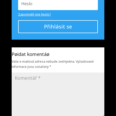
Zapomněli jste heslo?
Přihlásit se
Pøidat komentáø
Vaše e-mailová adresa nebude zveřejněna.
Vyžadované
informace jsou označeny
*