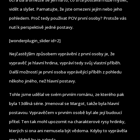
oči a uši a omezte se jen na to, co si ta postava může myslet,
vidět a slyšet. Pamatujte, že jste omezeni jejím nebo jeho
pohledem. Proč tedy používat POV první osoby? Protože vás
nutí k perspektivě jedné postavy.
[wonderplugin_slider id=2]
Nejčastějším způsobem vyprávění z první osoby je, že
vypravěč je hlavní hrdina, vypráví tedy svůj vlastní příběh.
Další možností je první osoba vyprávějící příběh z pohledu
někoho jiného, než hlavní postavy.
Tohle jsme udělal ve svém prvním románu, ze kterého pak
byla 13dílná série. Jmenoval se Margot, takže byla hlavní
postavou. Vypravěčem v prvním osobě byl ale její budoucí
přítel. Ten tak mohl upozornit na charakterové rysy hrdinky,
kterých si ona ani nemusela být vědoma. Kdyby to vyprávěla
ona, klidně by je zakryla.