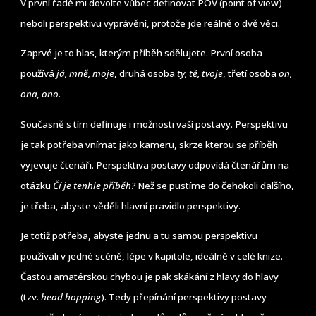
V první řadě mi dovolte vůbec definovat POV (point of view)
neboli perspektivu vyprávění, protože jde reálně o dvě věci.
Zaprvé je to hlas, kterým příběh sdělujete. První osoba
používá
já, mně, moje
, druhá osoba
ty, tě, tvoje
, třetí osoba
on,
ona, ono
.
Současně s tím definuje i možnosti vaší postavy. Perspektivu
je tak potřeba vnímat jako kameru, skrze kterou se příběh
vyjevuje čtenáři. Perspektiva postavy odpovídá čtenářům na
otázku
Čí je tenhle příběh?
Než se pustíme do čehokoli dalšího,
je třeba, abyste věděli hlavní pravidlo perspektivy.
Je totiž potřeba, abyste jednu a tu samou perspektivu
používali v jedné scéně, lépe v kapitole, ideálně v celé knize.
Častou amatérskou chybou je pak skákání z hlavy do hlavy
(tzv.
head hopping
). Tedy přepínání perspektivy postavy